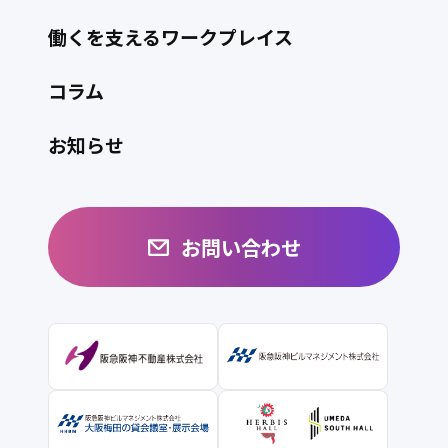
大阪梅田ツインタワーズ・ノース
働くを支えるワークプレイス
ハービスOSAKA（梅田阪神第1ビルディング）
ハービスENT（梅田阪神第2ビルディング）
コラム
阪急ターミナルビル
お知らせ
阪急グランドビル
アプローズタワー
新大阪阪急ビル
お問い合わせ
ラグザ大阪（阪神杉村ビルディング）
北阪急ビル
西阪急ビル
阪急ファイブアネックス
阪急芝田町ビル